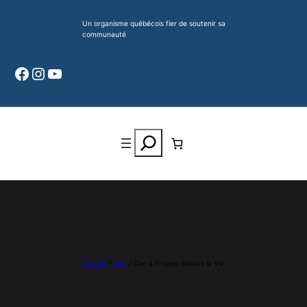
Aller
Un organisme québécois fier de soutenir sa
au
communauté
contenu
Facebook
Instagram
YouTube
Search
Accueil
/
Don
/ Don à Frappe dedans la Vie