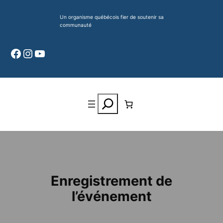
Aller
Un organisme québécois fier de soutenir sa
au
communauté
contenu
Facebook
Instagram
YouTube
Search
Enregistrement de
l’événement